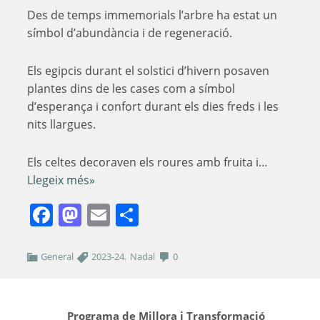
Des de temps immemorials l’arbre ha estat un
símbol d’abundància i de regeneració.
Els egipcis durant el solstici d’hivern posaven
plantes dins de les cases com a símbol
d’esperança i confort durant els dies freds i les
nits llargues.
Els celtes decoraven els roures amb fruita i…
Llegeix més»
Facebook
Mastodon
Email
Comparteix
,
General
2023-24
Nadal
0
Programa de Millora i Transformació