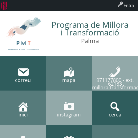
Entra
Programa de Millora
i Transformació
Palma
correu
mapa
971177800 - ext.
62183
milloraitransforma
inici
instagram
cerca